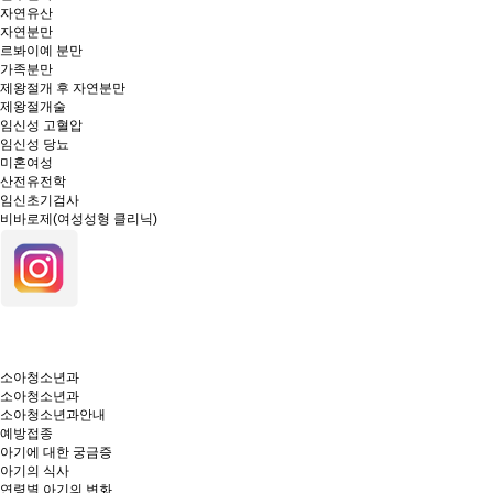
자연유산
자연분만
르봐이예 분만
가족분만
제왕절개 후 자연분만
제왕절개술
임신성 고혈압
임신성 당뇨
미혼여성
산전유전학
임신초기검사
비바로제(여성성형 클리닉)
소아청소년과
소아청소년과
소아청소년과안내
예방접종
아기에 대한 궁금증
아기의 식사
연령별 아기의 변화