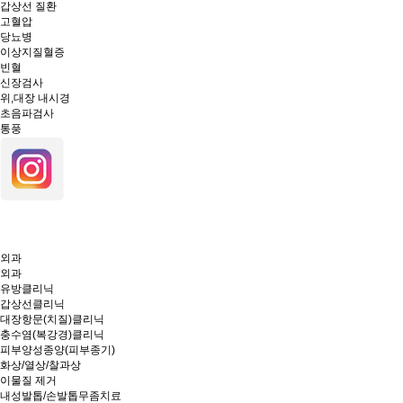
갑상선 질환
고혈압
당뇨병
이상지질혈증
빈혈
신장검사
위,대장 내시경
초음파검사
통풍
외과
외과
유방클리닉
갑상선클리닉
대장항문(치질)클리닉
충수염(복강경)클리닉
피부양성종양(피부종기)
화상/열상/찰과상
이물질 제거
내성발톱/손발톱무좀치료