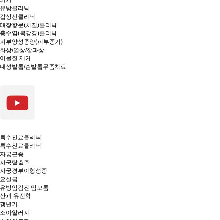
외과
유방클리닉
갑상선클리닉
대장항문(치질)클리닉
충수염(복강경)클리닉
피부양성종양(피부종기)
화상/열상/찰과상
이물질 제거
내성발톱/손발톱무좀치료
특수진료클리닉
특수진료클리닉
자궁근종
자궁탈출증
자궁경부이형성증
요실금
유방암검진 맘모톰
산과 유전학
갱년기
소아알러지