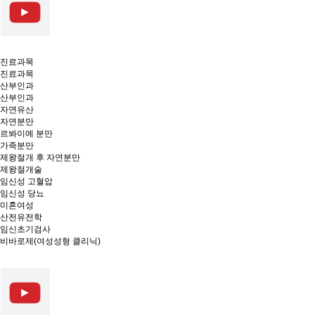
진료과목
진료과목
산부인과
산부인과
자연유산
자연분만
르봐이예 분만
가족분만
제왕절개 후 자연분만
제왕절개술
임신성 고혈압
임신성 당뇨
미혼여성
산전유전학
임신초기검사
비바로제(여성성형 클리닉)